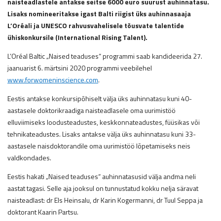
naisteadlastele antakse seitse 6000 euro suurust auhinnatasu.
Lisaks nomineeritakse igast Balti riigist üks auhinnasaaja
L’Oréali ja UNESCO rahvusvahelisele tõusvate talentide
ühiskonkursile (International Rising Talent).
L’Oréal Baltic „Naised teaduses“ programmi saab kandideerida 27.
jaanuarist 6. märtsini 2020 programmi veebilehel
www.forwomeninscience.com
.
Eestis antakse konkursipõhiselt välja üks auhinnatasu kuni 40-
aastasele doktorikraadiga naisteadlasele oma uurimistöö
elluviimiseks loodusteadustes, keskkonnateadustes, füüsikas või
tehnikateadustes. Lisaks antakse välja üks auhinnatasu kuni 33-
aastasele naisdoktorandile oma uurimistöö lõpetamiseks neis
valdkondades.
Eestis hakati „Naised teaduses“ auhinnatasusid välja andma neli
aastat tagasi. Selle aja jooksul on tunnustatud kokku nelja säravat
naisteadlast: dr Els Heinsalu, dr Karin Kogermanni, dr Tuul Seppa ja
doktorant Kaarin Partsu.