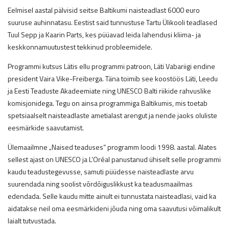
Eelmisel aastal pälvisid seitse Baltikumi naisteadlast 6000 euro
suuruse auhinnatasu. Eestist said tunnustuse Tartu Ülikooli teadlased
Tuul Sepp ja Kaarin Parts, kes püüavad leida lahendusi kliima- ja
keskkonnamuutustest tekkinud probleemidele.
Programmi kutsus Lätis ellu programmi patroon, Läti Vabariigi endine
president Vaira Vike-Freiberga. Täna toimib see koostöös Läti, Leedu
ja Eesti Teaduste Akadeemiate ning UNESCO Balti riikide rahvuslike
komisjonidega. Tegu on ainsa programmiga Baltikumis, mis toetab
spetsiaalselt naisteadlaste ametialast arengut ja nende jaoks oluliste
eesmärkide saavutamist.
Ülemaailmne „Naised teaduses“ programm loodi 1998. aastal. Alates
sellest ajast on UNESCO ja L’Oréal panustanud ühiselt selle programmi
kaudu teadustegevusse, samuti püüdesse naisteadlaste arvu
suurendada ning soolist võrdõiguslikkust ka teadusmaailmas
edendada. Selle kaudu mitte ainult ei tunnustata naisteadlasi, vaid ka
aidatakse neil oma eesmärkideni jõuda ning oma saavutusi võimalikult
laialt tutvustada.