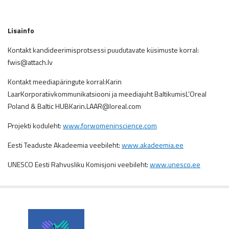
Lisainfo
Kontakt kandideerimisprotsessi puudutavate küsimuste korral:
fwis@attach.lv
Kontakt meediapäringute korral:Karin
LaarKorporatiivkommunikatsiooni ja meediajuht BaltikumisL’Oreal
Poland & Baltic HUBKarin.LAAR@loreal.com
Projekti koduleht:
www.forwomeninscience.com
Eesti Teaduste Akadeemia veebileht:
www.akadeemia.ee
UNESCO Eesti Rahvusliku Komisjoni veebileht:
www.unesco.ee