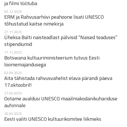
ja filmi töötuba
05.12.2025
ERM ja Rahvusarhiivi peahoone lisati UNESCO
tõhustatud kaitse nimekirja
27.11.2025
Üheksa Balti naisteadlast pälvisid “Naised teaduses”
stipendiumid
17.11.2025
Botswana kultuuriministeerium tutvus Eesti
loomemajandusega
02.09.2025
Aita tähistada rahvusvahelist elava pärandi päeva
17.oktoobril!
27.06.2025
Ootame avaldusi UNESCO maailmakodanikuhariduse
auhinnale
20.05.2025
Eesti valiti UNESCO kultuurikomitee liikmeks