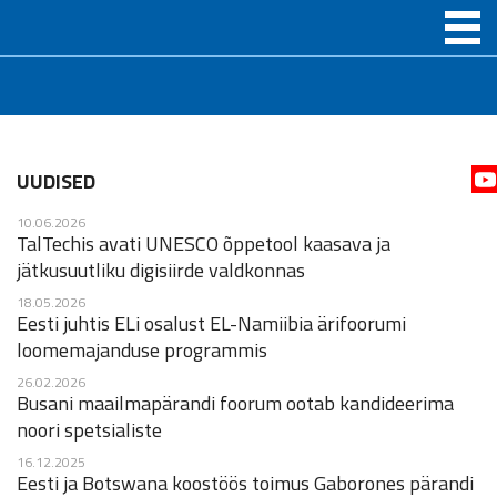
UUDISED
10.06.2026
TalTechis avati UNESCO õppetool kaasava ja
jätkusuutliku digisiirde valdkonnas
18.05.2026
Eesti juhtis ELi osalust EL-Namiibia ärifoorumi
loomemajanduse programmis
26.02.2026
Busani maailmapärandi foorum ootab kandideerima
noori spetsialiste
16.12.2025
Eesti ja Botswana koostöös toimus Gaborones pärandi