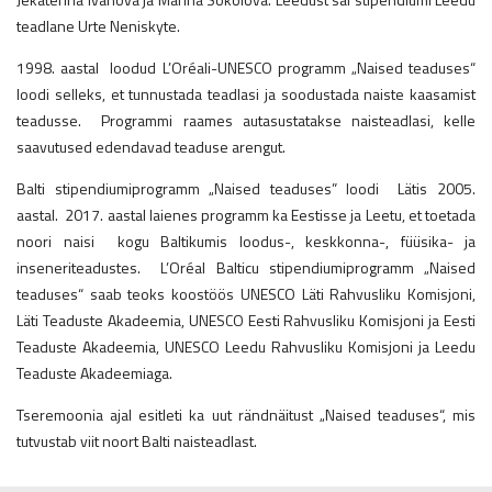
teadlane Urte Neniskyte.
1998. aastal loodud L’Oréali-UNESCO programm „Naised teaduses“
loodi selleks, et tunnustada teadlasi ja soodustada naiste kaasamist
teadusse. Programmi raames autasustatakse naisteadlasi, kelle
saavutused edendavad teaduse arengut.
Balti stipendiumiprogramm „Naised teaduses” loodi Lätis 2005.
aastal. 2017. aastal laienes programm ka Eestisse ja Leetu, et toetada
noori naisi kogu Baltikumis loodus-, keskkonna-, füüsika- ja
inseneriteadustes. L’Oréal Balticu stipendiumiprogramm „Naised
teaduses“ saab teoks koostöös UNESCO Läti Rahvusliku Komisjoni,
Läti Teaduste Akadeemia, UNESCO Eesti Rahvusliku Komisjoni ja Eesti
Teaduste Akadeemia, UNESCO Leedu Rahvusliku Komisjoni ja Leedu
Teaduste Akadeemiaga.
Tseremoonia ajal esitleti ka uut rändnäitust „Naised teaduses“, mis
tutvustab viit noort Balti naisteadlast.