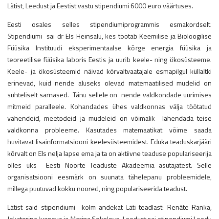
Lätist, Leedust ja Eestist vastu stipendiumi 6000 euro väärtuses.
Eesti osales selles stipendiumiprogrammis esmakordselt.
Stipendiumi sai dr Els Heinsalu, kes töötab Keemilise ja Bioloogilise
Füüsika Instituudi eksperimentaalse kõrge energia füüsika ja
teoreetilise füüsika laboris Eestis ja uurib keele- ning ökosüsteeme.
Keele- ja ökosüsteemid näivad kõrvaltvaatajale esmapilgul küllaltki
erinevad, kuid nende aluseks olevad matemaatilised mudelid on
suhteliselt sarnased. Tänu sellele on nende valdkondade uurimises
mitmeid paralleele. Kohandades ühes valdkonnas välja töötatud
vahendeid, meetodeid ja mudeleid on võimalik lahendada teise
valdkonna probleeme. Kasutades matemaatikat võime saada
huvitavat lisainformatsiooni keelesüsteemidest. Eduka teaduskarjääri
kõrvalt on Els nelja lapse ema ja ta on aktiivne teaduse populariseerija
olles üks Eesti Noorte Teaduste Akadeemia asutajatest. Selle
organisatsiooni eesmärk on suunata tähelepanu probleemidele,
millega puutuvad kokku noored, ning populariseerida teadust.
Lätist said stipendiumi kolm andekat Läti teadlast: Renāte Ranka,
Jekaterina Ivanova ja Marina Sokolova. Leedust sai stipendiumi Leedu