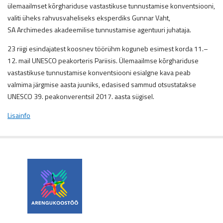
ülemaailmset kõrghariduse vastastikuse tunnustamise konventsiooni,
valiti üheks rahvusvaheliseks eksperdiks Gunnar Vaht,
SA Archimedes akadeemilise tunnustamise agentuuri juhataja.
23 riigi esindajatest koosnev töörühm koguneb esimest korda 11.–
12. mail UNESCO peakorteris Pariisis. Ülemaailmse kõrghariduse
vastastikuse tunnustamise konventsiooni esialgne kava peab
valmima järgmise aasta juuniks, edasised sammud otsustatakse
UNESCO 39. peakonverentsil 2017. aasta sügisel.
Lisainfo