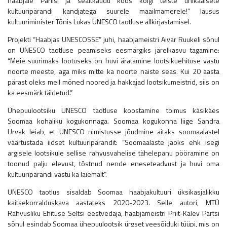
haabjale Pariisi ja sealtkaudu koos kõigi teiste unikaalsete
kultuuripärandi kandjatega suurele maailmamerele!” lausus
kultuuriminister Tõnis Lukas UNESCO taotluse allkirjastamisel.
Projekti “Haabjas UNESCOSSE” juhi, haabjameistri Aivar Ruukeli sõnul
on UNESCO taotluse peamiseks eesmärgiks järelkasvu tagamine:
“Meie suurimaks lootuseks on huvi äratamine lootsikuehituse vastu
noorte meeste, aga miks mitte ka noorte naiste seas. Kui 20 aasta
pärast oleks meil mõned noored ja hakkajad lootsikumeistrid, siis on
ka eesmärk täidetud.”
Ühepuulootsiku UNESCO taotluse koostamine toimus käsikäes
Soomaa kohaliku kogukonnaga. Soomaa kogukonna liige Sandra
Urvak leiab, et UNESCO nimistusse jõudmine aitaks soomaalastel
väärtustada iidset kultuuripärandit: “Soomaalaste jaoks ehk isegi
argisele lootsikule sellise rahvusvahelise tähelepanu pööramine on
toonud palju elevust, tõstnud nende eneseteadvust ja huvi oma
kultuuripärandi vastu ka laiemalt”.
UNESCO taotlus sisaldab Soomaa haabjakultuuri üksikasjalikku
kaitsekorralduskava aastateks 2020-2023. Selle autori, MTÜ
Rahvusliku Ehituse Seltsi eestvedaja, haabjameistri Priit-Kalev Partsi
sõnul esindab Soomaa ühepuulootsik ürgset veesõiduki tüüpi, mis on