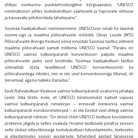
ühtlasi inimkonna puidutehnoloogiline kõrgsaavutus: “UNESCO
nominatsioon juhiks lootsikukultuuri väärtusele ja haprusele üldsuse
ja kasvavate põlvkondade tähelepanu.”
Soomaa haabjakultuuri nomineerimine UNESCOsse omab ka laiemat
soome-ugri ja maailma põlisrahvaste mõõdet. Oliver Loode (MTÜ
Põlisrahvaste Arengu Keskus) sõnul innustab Soomaa taotlus mitmeid
maailma põlisrahvaid samuti mõtlema UNESCO suunal: “Paraku on
UNESCO vaimse kultuuripärandi konventsioon paljude maailma
põlisrahvaste jaoks veel tundmatu. Soomaa haabjakultuuri taotlus
võimaldab tõsta teadlikkust UNESCO konventsioonist ka
põlisrahvastega riikides, mis ei ole veel konventsiooniga liitunud, sh
Venemaal, aga ka näiteks Kanadas.”
Eesti Rahvakultuuri Keskuse vaimse kultuuripärandi osakonna juhataja
Leelo Viita tõstis esile, et UNESCO kiireloomulist kaitset vajavas
vaimse kultuuripärandi nimekirjas – erinevalt inimkonna vaimse
kultuuripärandi esindusnimekirjast – ei ole Eestist veel ühtegi vaimse
kultuuripärandi nähtust: “On olnud rõõm UNESCO taotluse koostamise
protsessi jälgida ja selles osaleda. Hoiame taotlusele pöialt ja seoses
selle olulise ettevõtmisega lootsikukultuuri tutvustamiseks, toetuseks
ja elavdamiseks soovin auväärsele, tuhandeid aastaid tänasesse