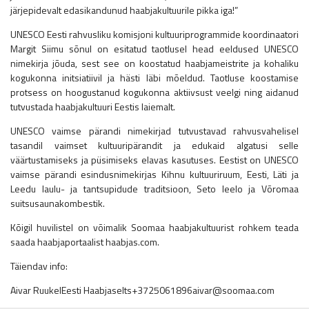
järjepidevalt edasikandunud haabjakultuurile pikka iga!”
UNESCO Eesti rahvusliku komisjoni kultuuriprogrammide koordinaatori
Margit Siimu sõnul on esitatud taotlusel head eeldused UNESCO
nimekirja jõuda, sest see on koostatud haabjameistrite ja kohaliku
kogukonna initsiatiivil ja hästi läbi mõeldud. Taotluse koostamise
protsess on hoogustanud kogukonna aktiivsust veelgi ning aidanud
tutvustada haabjakultuuri Eestis laiemalt.
UNESCO vaimse pärandi nimekirjad tutvustavad rahvusvahelisel
tasandil vaimset kultuuripärandit ja edukaid algatusi selle
väärtustamiseks ja püsimiseks elavas kasutuses. Eestist on UNESCO
vaimse pärandi esindusnimekirjas Kihnu kultuuriruum, Eesti, Läti ja
Leedu laulu- ja tantsupidude traditsioon, Seto leelo ja Võromaa
suitsusaunakombestik.
Kõigil huvilistel on võimalik Soomaa haabjakultuurist rohkem teada
saada haabjaportaalist haabjas.com.
Täiendav info:
Aivar RuukelEesti Haabjaselts+3725061896aivar@soomaa.com