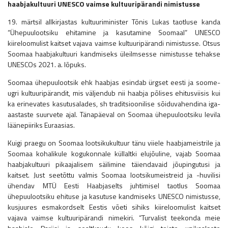
haabjakultuuri UNESCO vaimse kultuuripärandi nimistusse
19. märtsil allkirjastas kultuuriminister Tõnis Lukas taotluse kanda
“Ühepuulootsiku ehitamine ja kasutamine Soomaal” UNESCO
kiireloomulist kaitset vajava vaimse kultuuripärandi nimistusse. Otsus
Soomaa haabjakultuuri kandmiseks üleilmsesse nimistusse tehakse
UNESCOs 2021. a. lõpuks.
Soomaa ühepuulootsik ehk haabjas esindab ürgset eesti ja soome-
ugri kultuuripärandit, mis väljendub nii haabja põlises ehitusviisis kui
ka erinevates kasutusalades, sh traditsioonilise sõiduvahendina iga-
aastaste suurvete ajal. Tänapäeval on Soomaa ühepuulootsiku levila
läänepiiriks Euraasias.
Kuigi praegu on Soomaa lootsikukultuur tänu viiele haabjameistrile ja
Soomaa kohalikule kogukonnale küllaltki elujõuline, vajab Soomaa
haabjakultuuri pikaajalisem säilimine täiendavaid jõupingutusi ja
kaitset. Just seetõttu valmis Soomaa lootsikumeistreid ja -huvilisi
ühendav MTÜ Eesti Haabjaselts juhtimisel taotlus Soomaa
ühepuulootsiku ehituse ja kasutuse kandmiseks UNESCO nimistusse,
kusjuures esmakordselt Eestis võeti sihiks kiireloomulist kaitset
vajava vaimse kultuuripärandi nimekiri. “Turvalist teekonda meie