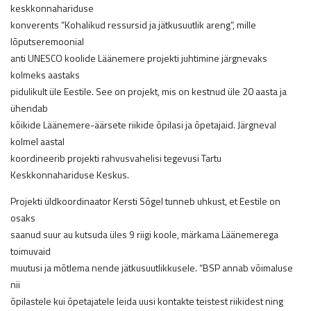
keskkonnahariduse
konverents “Kohalikud ressursid ja jätkusuutlik areng”, mille
lõputseremoonial
anti UNESCO koolide Läänemere projekti juhtimine järgnevaks
kolmeks aastaks
pidulikult üle Eestile. See on projekt, mis on kestnud üle 20 aasta ja
ühendab
kõikide Läänemere-äärsete riikide õpilasi ja õpetajaid. Järgneval
kolmel aastal
koordineerib projekti rahvusvahelisi tegevusi Tartu
Keskkonnahariduse Keskus.
Projekti üldkoordinaator Kersti Sõgel tunneb uhkust, et Eestile on
osaks
saanud suur au kutsuda üles 9 riigi koole, märkama Läänemerega
toimuvaid
muutusi ja mõtlema nende jätkusuutlikkusele. “BSP annab võimaluse
nii
õpilastele kui õpetajatele leida uusi kontakte teistest riikidest ning