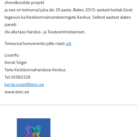
ühendkoolide projekt
ja see on toimunud juba üle 20 aasta. Alates 2010. aastast toetab Eesti
tegevusi ka Keskkonnainvesteeringute Keskus. Sellest aastast alates
paneb
õla alla taas Haridus- ja Teadusministeerium.
Toimunud konverentsi pilte näeb
siit
.
Lisainfo:
Kersti Sõgel
Tartu Keskkonnahariduse Keskus
Tel 55983328
kersti.sogel@teec.ee
www.teec.ee