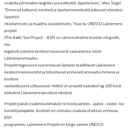
osaleda põnevates laagrites ja koolitustel, õppida koos,” ütles Sõgel.
“Erinevad kultuurid, kombed ja õpetamismeetodid pakuvad võimalusi
õppetöö
rikastamiseks ja maailma avastamiseks,” lisas ta. UNESCO Läänemere
projekt
(The Baltic Sea Project – BSP) on rahvusvaheline koolide võrgustik,
mis
tegutseb parema keskkonnaseisundi saavutamise nimel
Läänemeremaades.
Projekti tegevused suurendavad õpilaste teadlikkust Läänemere
keskkonnaseisundist ja tutvustavad erinevaid arusaamu inimese ja
looduse
vastastikusest sõltuvusest. Hetkel on projekti kaasatud ligi 200 kooli
kõikidest Läänemereäärsetest riikidest.
Projekt pakub osalemisvõimalust nii loodusainete-, ajaloo-, keele- kui
kunstiõpetajatele. Koolidel on võimalus osaleda üheksas erinevas
BSP
programmis. Läänemere Projekt on kõige vanem UNESCO