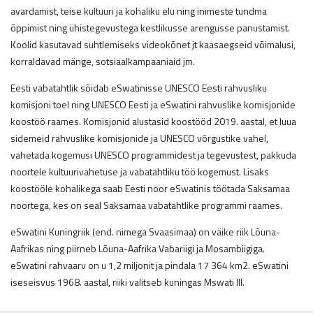
avardamist, teise kultuuri ja kohaliku elu ning inimeste tundma
õppimist ning ühistegevustega kestlikusse arengusse panustamist.
Koolid kasutavad suhtlemiseks videokõnet jt kaasaegseid võimalusi,
korraldavad mänge, sotsiaalkampaaniaid jm.
Eesti vabatahtlik sõidab eSwatinisse UNESCO Eesti rahvusliku
komisjoni toel ning UNESCO Eesti ja eSwatini rahvuslike komisjonide
koostöö raames. Komisjonid alustasid koostööd 2019. aastal, et luua
sidemeid rahvuslike komisjonide ja UNESCO võrgustike vahel,
vahetada kogemusi UNESCO programmidest ja tegevustest, pakkuda
noortele kultuurivahetuse ja vabatahtliku töö kogemust. Lisaks
koostööle kohalikega saab Eesti noor eSwatinis töötada Saksamaa
noortega, kes on seal Saksamaa vabatahtlike programmi raames.
eSwatini Kuningriik (end. nimega Svaasimaa) on väike riik Lõuna-
Aafrikas ning piirneb Lõuna-Aafrika Vabariigi ja Mosambiigiga.
eSwatini rahvaarv on u 1,2 miljonit ja pindala 17 364 km2. eSwatini
iseseisvus 1968. aastal, riiki valitseb kuningas Mswati III.