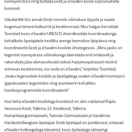
komisjoni töös ning toetada Eesti ja eSwatini koole sõprussuhete
loomisel.
Vabatahtlik töö annab Eesti noorele võimaluse õppida ja saada
kogemusi teisest kultuurist ja keskkonnast. Muu hulgas korraldab
Toomlaid koos eSwatini UNESCO ühendkoolide koordinaatoriga
kohalikele õpetajatele kestliku arengu teemalise õpipäeva ning
koordineerib Eesti ja eSwatini koolide ühistegevusi. „Minu jaoks on
tegemist suurepärase võimalusega täiendada end erialaselt ja
rakendada juba olemasolevaid oskusi harjumuspärasest niivõrd
erinevas keskkonnas, kui seda on eSwatini,“ kirjeldas Toomlaid,
„lisaks tegevustele koolide ja õpetajatega osalen eSwatini komisjoni
igapäevastes tegemistes ning assisteerin kohalikku
haridusprogrammide koordinaatorit.“
Huvi teha eSwatini koolidega koostööd on üles näidanud Rapla
Vesiroosi Kooli, Tallinna 32. Keskkooli, Tallinna
Humanitaargümnaasiumi, Tamsalu Gümnaasiumi ja Vanalinna
Hariduskolleegiumi õpetajad. Eesti õpetajad on positiivsed, ootavad
eSwatini kolleegidega tutvumist, koos õpilastega silmaringi