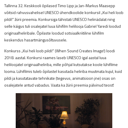
Tallinna 32. Keskkooli õpilased Timo Lipp ja Jan-Markus Maasepp
võitsid rahvusvahelisel UNESCO ühendkoolide konkursil „Kui heli loob
pildi!“ žürii preemia. Konkursiga tähistati UNESCO helinädalat ning
selle käigus tuli osalejatel luua lühifilm helilooja Gabriel Yaredi loodud
originaalheliribale. Õpilaste loodud sotsiaalkriitiline lühifilm
keskendus hasartmängusõltuvusele.
Konkurss „Kui heli loob pildi!“ (When Sound Creates Image!) loodi
2018. aastal. Konkursi raames laseb UNESCO igal aastal luua
heliloojatel originaalheliriba, mille põhjal kutsutakse koole lühifilme
looma. Lühifilmis tuleb õpilastel kasutada heliriba muutmata kujul, kuid
pildi ja kasutatavate tehnikate (tegevus, animatsioon jne) osas on
osalejatele antud vabadus. Vaata ka žürii preemia pälvinud teost!