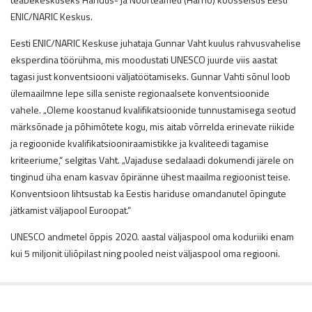
ENIC/NARIC Keskus.
Eesti ENIC/NARIC Keskuse juhataja Gunnar Vaht kuulus rahvusvahelise
eksperdina töörühma, mis moodustati UNESCO juurde viis aastat
tagasi just konventsiooni väljatöötamiseks. Gunnar Vahti sõnul loob
ülemaailmne lepe silla seniste regionaalsete konventsioonide
vahele. „Oleme koostanud kvalifikatsioonide tunnustamisega seotud
märksõnade ja põhimõtete kogu, mis aitab võrrelda erinevate riikide
ja regioonide kvalifikatsiooniraamistikke ja kvaliteedi tagamise
kriteeriume,“ selgitas Vaht. „Vajaduse sedalaadi dokumendi järele on
tinginud üha enam kasvav õpiränne ühest maailma regioonist teise.
Konventsioon lihtsustab ka Eestis hariduse omandanutel õpingute
jätkamist väljapool Euroopat.“
UNESCO andmetel õppis 2020. aastal väljaspool oma koduriiki enam
kui 5 miljonit üliõpilast ning pooled neist väljaspool oma regiooni.