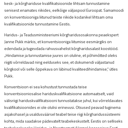
kesk- ja kõrghariduse kvalifikatsioonide lihtsam tunnustamine
senisest enamates riikides, eelkõige väljaspool Euroopat. Samamoodi
on konventsiooniga liitunud teiste riikide kodanikel lihtsam oma
kvalifikatsioonide tunnustamine Eestis.
Haridus- ja Teadusministeeriumi kõrgharidusosakonna peaekspert
Janne Pukk märkis, et konventsiooniga liitumise eesmärgiks on
edendada ja tugevdada rahvusvahelist kõrgharidusalast koostööd.
„Hindamise ja tunnustamise juures on oluline, et põhimõtted oleks
riigiti võrreldavad ning eelduseks see, et dokumendi väljastanud
kõrgkool või selle õppekava on läbinud kvaliteedihindamise,“ ütles
Pukk.
Konventsioon ei sea kohustust tunnustada teise
konventsiooniosalise hariduskvalifikatsioone automaatselt, vaid
välisriigi hariduskvalifikatsiooni tunnustatakse juhul, kui võrreldavates
kvalifikatsioonides ei ole olulisi erinevusi. Otsused peavad tuginema
asjakohasel ja usaldusväärsel teabel teise riigi kõrgharidussüsteemi
kohta, mida saadakse pädevatelt teabekeskustelt. Eestis on selliseks
teabekeskuseks Haridus- ja Noorteameti (Harno) koosseisus Eesti