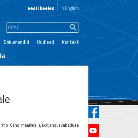
eesti keeles
in English
Dokumendid
Uudised
Kontakt
ia
ale
llermo Cano maailma ajakirjandusvabaduse