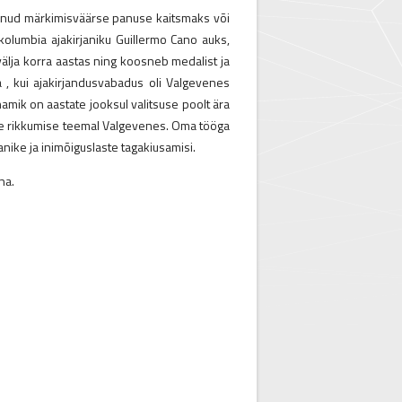
dnud märkimisväärse panuse kaitsmaks või
olumbia ajakirjaniku Guillermo Cano auks,
älja korra aastas ning koosneb medalist ja
.a , kui ajakirjandusvabadus oli Valgevenes
namik on aastate jooksul valitsuse poolt ära
uste rikkumise teemal Valgevenes. Oma tööga
anike ja inimõiguslaste tagakiusamisi.
na.