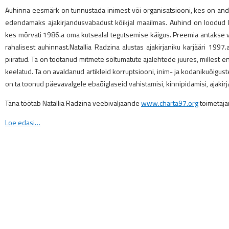
Auhinna eesmärk on tunnustada inimest või organisatsiooni, kes on an
edendamaks ajakirjandusvabadust kõikjal maailmas. Auhind on loodud k
kes mõrvati 1986.a oma kutsealal tegutsemise käigus. Preemia antakse v
rahalisest auhinnast.Natallia Radzina alustas ajakirjaniku karjääri 1997
piiratud. Ta on töötanud mitmete sõltumatute ajalehtede juures, millest e
keelatud. Ta on avaldanud artikleid korruptsiooni, inim- ja kodanikuõig
on ta toonud päevavalgele ebaõiglaseid vahistamisi, kinnipidamisi, ajakirj
Täna töötab Natallia Radzina veebiväljaande
www.charta97.org
toimetaja
Loe edasi…