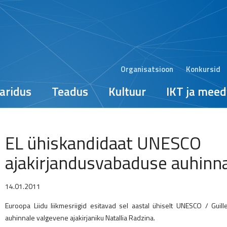
Organisatsioon
Konkursid
aridus
Teadus
Kultuur
IKT ja meed
EL ühiskandidaat UNESCO
ajakirjandusvabaduse auhinn
14.01.2011
Euroopa Liidu liikmesriigid esitavad sel aastal ühiselt UNESCO / Gui
auhinnale valgevene ajakirjaniku Natallia Radzina.