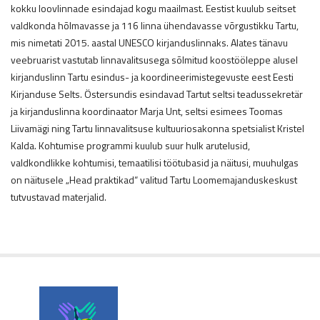
kokku loovlinnade esindajad kogu maailmast. Eestist kuulub seitset
valdkonda hõlmavasse ja 116 linna ühendavasse võrgustikku Tartu,
mis nimetati 2015. aastal UNESCO kirjanduslinnaks. Alates tänavu
veebruarist vastutab linnavalitsusega sõlmitud koostööleppe alusel
kirjanduslinn Tartu esindus- ja koordineerimistegevuste eest Eesti
Kirjanduse Selts. Östersundis esindavad Tartut seltsi teadussekretär
ja kirjanduslinna koordinaator Marja Unt, seltsi esimees Toomas
Liivamägi ning Tartu linnavalitsuse kultuuriosakonna spetsialist Kristel
Kalda. Kohtumise programmi kuulub suur hulk arutelusid,
valdkondlikke kohtumisi, temaatilisi töötubasid ja näitusi, muuhulgas
on näitusele „Head praktikad“ valitud Tartu Loomemajanduskeskust
tutvustavad materjalid.