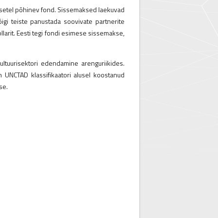
aksetel põhinev fond. Sissemaksed laekuvad
igi teiste panustada soovivate partnerite
ollarit. Eesti tegi fondi esimese sissemakse,
ltuurisektori edendamine arenguriikides.
n UNCTAD klassifikaatori alusel koostanud
se.