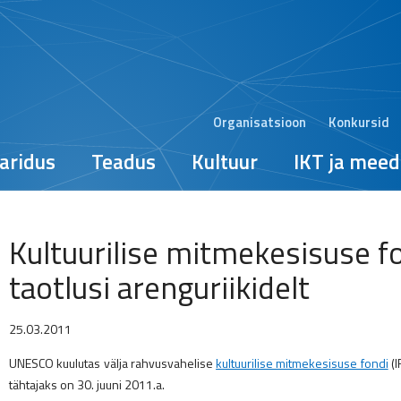
Organisatsioon
Konkursid
aridus
Teadus
Kultuur
IKT ja meed
Kultuurilise mitmekesisuse f
taotlusi arenguriikidelt
25.03.2011
UNESCO kuulutas välja rahvusvahelise
kultuurilise mitmekesisuse fondi
(I
tähtajaks on 30. juuni 2011.a.