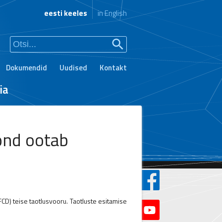
eesti keeles
in English
Dokumendid
Uudised
Kontakt
ia
ond ootab
FCD) teise taotlusvooru. Taotluste esitamise