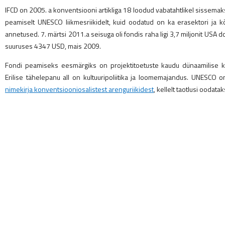
IFCD on 2005. a konventsiooni artikliga 18 loodud vabatahtlikel sissem
peamiselt UNESCO liikmesriikidelt, kuid oodatud on ka erasektori ja kõ
annetused. 7. märtsi 2011.a seisuga oli fondis raha ligi 3,7 miljonit USA d
suuruses 4347 USD, mais 2009.
Fondi peamiseks eesmärgiks on projektitoetuste kaudu dünaamilise ku
Erilise tähelepanu all on kultuuripoliitika ja loomemajandus. UNESCO o
nimekirja konventsiooniosalistest arenguriikidest
, kellelt taotlusi oodatak