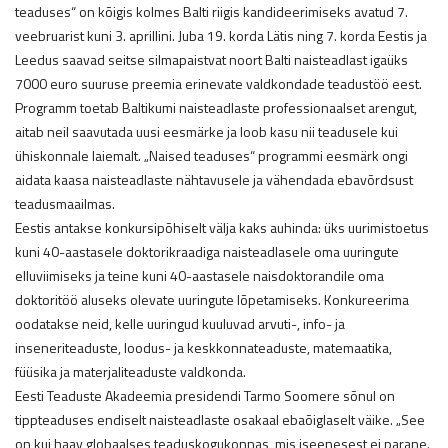
teaduses“ on kõigis kolmes Balti riigis kandideerimiseks avatud 7.
veebruarist kuni 3. aprillini. Juba 19. korda Lätis ning 7. korda Eestis ja
Leedus saavad seitse silmapaistvat noort Balti naisteadlast igaüks
7000 euro suuruse preemia erinevate valdkondade teadustöö eest.
Programm toetab Baltikumi naisteadlaste professionaalset arengut,
aitab neil saavutada uusi eesmärke ja loob kasu nii teadusele kui
ühiskonnale laiemalt. „Naised teaduses“ programmi eesmärk ongi
aidata kaasa naisteadlaste nähtavusele ja vähendada ebavõrdsust
teadusmaailmas.
Eestis antakse konkursipõhiselt välja kaks auhinda: üks uurimistoetus
kuni 40-aastasele doktorikraadiga naisteadlasele oma uuringute
elluviimiseks ja teine kuni 40-aastasele naisdoktorandile oma
doktoritöö aluseks olevate uuringute lõpetamiseks. Konkureerima
oodatakse neid, kelle uuringud kuuluvad arvuti-, info- ja
inseneriteaduste, loodus- ja keskkonnateaduste, matemaatika,
füüsika ja materjaliteaduste valdkonda.
Eesti Teaduste Akadeemia presidendi Tarmo Soomere sõnul on
tippteaduses endiselt naisteadlaste osakaal ebaõiglaselt väike. „See
on kui haav globaalses teaduskogukonnas, mis iseenesest ei parane.