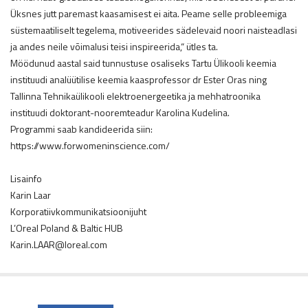
Üksnes jutt paremast kaasamisest ei aita. Peame selle probleemiga
süstemaatiliselt tegelema, motiveerides sädelevaid noori naisteadlasi
ja andes neile võimalusi teisi inspireerida,“ ütles ta.
Möödunud aastal said tunnustuse osaliseks Tartu Ülikooli keemia
instituudi analüütilise keemia kaasprofessor dr Ester Oras ning
Tallinna Tehnikaülikooli elektroenergeetika ja mehhatroonika
instituudi doktorant-nooremteadur Karolina Kudelina.
Programmi saab kandideerida siin:
https://www.forwomeninscience.com/
Lisainfo
Karin Laar
Korporatiivkommunikatsioonijuht
L’Oreal Poland & Baltic HUB
Karin.LAAR@loreal.com