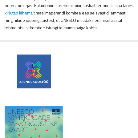
ootenimekirjas. Kultuuriministeeriumi muinsuskaitsenõunik Liina Jänes
kirjutab lähemalt
maailmapärandi komitee ees seisvast dilemmast
ning riikide jõupingutustest, et UNESCO muudaks eelmisel aastal
tehtud otsust komitee istungi toimumispaiga kohta.