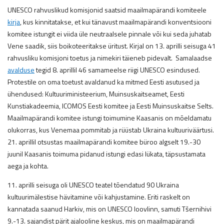
UNESCO rahvuslikud komisjonid saatsid maailmapärandi komiteele
kirja
, kus kinnitatakse, et kui tänavust maailmapärandi konventsiooni
komitee istungit ei viida üle neutraalsele pinnale või kui seda juhatab
Vene saadik, siis boikoteeritakse üritust. Kirjal on 13. aprilli seisuga 41
rahvusliku komisjoni toetus ja nimekiri täieneb pidevalt. Samalaadse
avalduse
tegid 8. aprillil 46 samameelse riigi UNESCO esindused.
Protestile on oma toetust avaldanud ka mitmed Eesti asutused ja
ühendused: Kultuuriministeerium, Muinsuskaitseamet, Eesti
Kunstiakadeemia, ICOMOS Eesti komitee ja Eesti Muinsuskaitse Selts.
Maailmapärandi komitee istungi toimumine Kaasanis on mõeldamatu
olukorras, kus Venemaa pommitab ja rüüstab Ukraina kultuuriväärtusi.
21. aprillil otsustas maailmapärandi komitee büroo algselt 19.-30
juunil Kaasanis toimuma pidanud istungi edasi lükata, täpsustamata
aega ja kohta.
11. aprilli seisuga oli UNESCO teatel tõendatud 90 Ukraina
kultuurimälestise hävitamine või kahjustamine. Eriti raskelt on
kannatada saanud Harkiv, mis on UNESCO loovlinn, samuti Tšernihivi
9.-13. sajandist pärit ajalooline keskus, mis on maailmapärandi