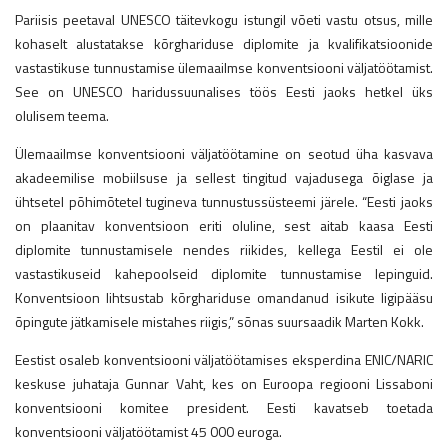
Pariisis peetaval UNESCO täitevkogu istungil võeti vastu otsus, mille
kohaselt alustatakse kõrghariduse diplomite ja kvalifikatsioonide
vastastikuse tunnustamise ülemaailmse konventsiooni väljatöötamist.
See on UNESCO haridussuunalises töös Eesti jaoks hetkel üks
olulisem teema.
Ülemaailmse konventsiooni väljatöötamine on seotud üha kasvava
akadeemilise mobiilsuse ja sellest tingitud vajadusega õiglase ja
ühtsetel põhimõtetel tugineva tunnustussüsteemi järele. “Eesti jaoks
on plaanitav konventsioon eriti oluline, sest aitab kaasa Eesti
diplomite tunnustamisele nendes riikides, kellega Eestil ei ole
vastastikuseid kahepoolseid diplomite tunnustamise lepinguid.
Konventsioon lihtsustab kõrghariduse omandanud isikute ligipääsu
õpingute jätkamisele mistahes riigis,” sõnas suursaadik Marten Kokk.
Eestist osaleb konventsiooni väljatöötamises eksperdina ENIC/NARIC
keskuse juhataja Gunnar Vaht, kes on Euroopa regiooni Lissaboni
konventsiooni komitee president. Eesti kavatseb toetada
konventsiooni väljatöötamist 45 000 euroga.