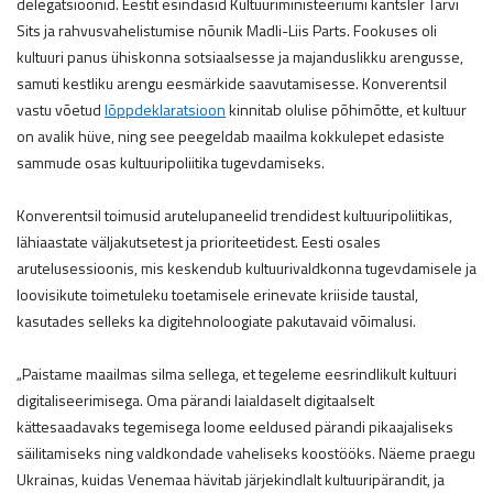
delegatsioonid. Eestit esindasid Kultuuriministeeriumi kantsler Tarvi
Sits ja rahvusvahelistumise nõunik Madli-Liis Parts. Fookuses oli
kultuuri panus ühiskonna sotsiaalsesse ja majanduslikku arengusse,
samuti kestliku arengu eesmärkide saavutamisesse. Konverentsil
vastu võetud
lõppdeklaratsioon
kinnitab olulise põhimõtte, et kultuur
on avalik hüve, ning see peegeldab maailma kokkulepet edasiste
sammude osas kultuuripoliitika tugevdamiseks.
Konverentsil toimusid arutelupaneelid trendidest kultuuripoliitikas,
lähiaastate väljakutsetest ja prioriteetidest. Eesti osales
arutelusessioonis, mis keskendub kultuurivaldkonna tugevdamisele ja
loovisikute toimetuleku toetamisele erinevate kriiside taustal,
kasutades selleks ka digitehnoloogiate pakutavaid võimalusi.
„Paistame maailmas silma sellega, et tegeleme eesrindlikult kultuuri
digitaliseerimisega. Oma pärandi laialdaselt digitaalselt
kättesaadavaks tegemisega loome eeldused pärandi pikaajaliseks
säilitamiseks ning valdkondade vaheliseks koostööks. Näeme praegu
Ukrainas, kuidas Venemaa hävitab järjekindlalt kultuuripärandit, ja