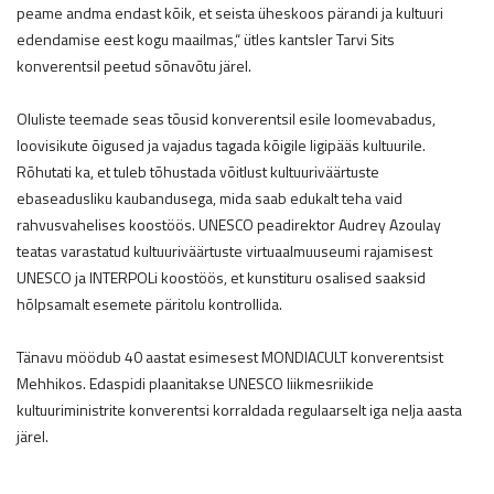
peame andma endast kõik, et seista üheskoos pärandi ja kultuuri
edendamise eest kogu maailmas,“ ütles kantsler Tarvi Sits
konverentsil peetud sõnavõtu järel.
Oluliste teemade seas tõusid konverentsil esile loomevabadus,
loovisikute õigused ja vajadus tagada kõigile ligipääs kultuurile.
Rõhutati ka, et tuleb tõhustada võitlust kultuuriväärtuste
ebaseadusliku kaubandusega, mida saab edukalt teha vaid
rahvusvahelises koostöös. UNESCO peadirektor Audrey Azoulay
teatas varastatud kultuuriväärtuste virtuaalmuuseumi rajamisest
UNESCO ja INTERPOLi koostöös, et kunstituru osalised saaksid
hõlpsamalt esemete päritolu kontrollida.
Tänavu möödub 40 aastat esimesest MONDIACULT konverentsist
Mehhikos. Edaspidi plaanitakse UNESCO liikmesriikide
kultuuriministrite konverentsi korraldada regulaarselt iga nelja aasta
järel.