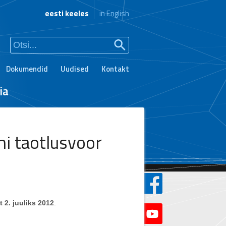
eesti keeles
in English
Dokumendid
Uudised
Kontakt
ia
i taotlusvoor
t
2. juuliks 2012
.