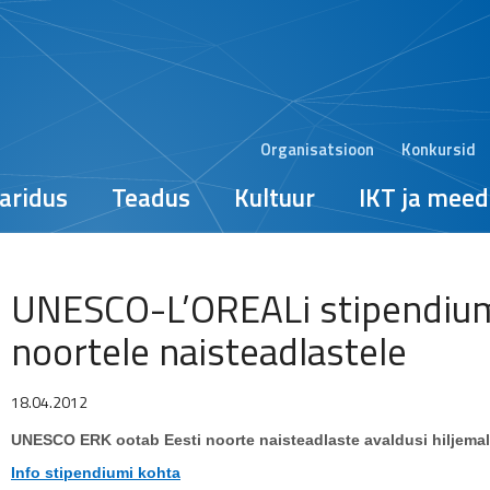
Organisatsioon
Konkursid
aridus
Teadus
Kultuur
IKT ja meed
UNESCO-L’OREALi stipendium
noortele naisteadlastele
18.04.2012
UNESCO ERK ootab Eesti noorte naisteadlaste avaldusi hiljemal
Info stipendiumi kohta