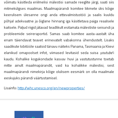
võimatu käsitleda eriilmelisi mälestisi samade reeglite järgi, saati siis
mitmekülgses maailmas. Maailmapärandi komitee liikmete üks kõige
keerulisem ülesanne ongi anda ettevalmistustöö ja saalis kuuldu
põhjal adekvaatne ja õiglane hinnang iga käsitletava paiga reaalsele
kaitsele. Paljud riigid jätavad teadlikult esitamata mälestiste seisundi ja
probleemide seireraportid. Samas saab komitee aasta-aastalt üha
enam täiendavat teavet erinevatelt vabakonna ühendustelt. Lisaks
saadikute lobitööle saatsid tänavu näiteks Panama, Tasmaania ja Kiievi
elanikud omapoolset infot, viimased levitasid seda suisa
youtube
’i
kaudu. Kohalike kogukondade kasvav huvi ja vastutustunne toetab
mitte ainult maailmapärandit, vaid ka kohalikke mälestisi, sest
maailmapärandi nimekirja kõige olulisem eesmärk on olla maailmale
eeskujuks pärandi väärtustamisel.
Lisainfo:
http://whc.unesco.org/en/newproperties/