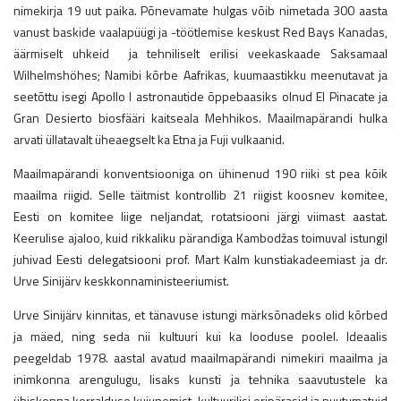
nimekirja 19 uut paika. Põnevamate hulgas võib nimetada 300 aasta
vanust baskide vaalapüügi ja -töötlemise keskust Red Bays Kanadas,
äärmiselt uhkeid ja tehniliselt erilisi veekaskaade Saksamaal
Wilhelmshöhes; Namibi kõrbe Aafrikas, kuumaastikku meenutavat ja
seetõttu isegi Apollo I astronautide õppebaasiks olnud El Pinacate ja
Gran Desierto biosfääri kaitseala Mehhikos. Maailmapärandi hulka
arvati üllatavalt üheaegselt ka Etna ja Fuji vulkaanid.
Maailmapärandi konventsiooniga on ühinenud 190 riiki st pea kõik
maailma riigid. Selle täitmist kontrollib 21 riigist koosnev komitee,
Eesti on komitee liige neljandat, rotatsiooni järgi viimast aastat.
Keerulise ajaloo, kuid rikkaliku pärandiga Kambodžas toimuval istungil
juhivad Eesti delegatsiooni prof. Mart Kalm kunstiakadeemiast ja dr.
Urve Sinijärv keskkonnaministeeriumist.
Urve Sinijärv kinnitas, et tänavuse istungi märksõnadeks olid kõrbed
ja mäed, ning seda nii kultuuri kui ka looduse poolel. Ideaalis
peegeldab 1978. aastal avatud maailmapärandi nimekiri maailma ja
inimkonna arengulugu, lisaks kunsti ja tehnika saavutustele ka
ühiskonna korralduse kujunemist, kultuurilisi eripärasid ja puutumatuid