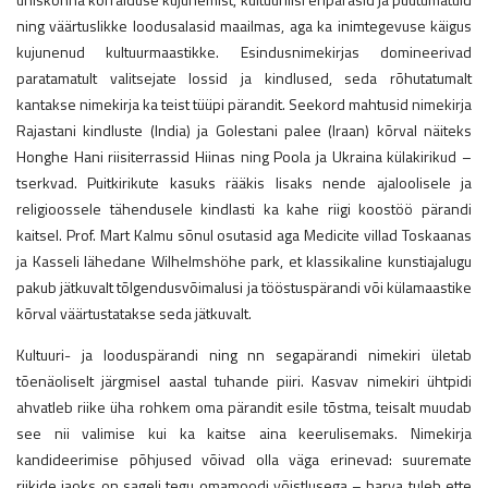
ning väärtuslikke loodusalasid maailmas, aga ka inimtegevuse käigus
kujunenud kultuurmaastikke. Esindusnimekirjas domineerivad
paratamatult valitsejate lossid ja kindlused, seda rõhutatumalt
kantakse nimekirja ka teist tüüpi pärandit. Seekord mahtusid nimekirja
Rajastani kindluste (India) ja Golestani palee (Iraan) kõrval näiteks
Honghe Hani riisiterrassid Hiinas ning Poola ja Ukraina külakirikud –
tserkvad. Puitkirikute kasuks rääkis lisaks nende ajaloolisele ja
religioossele tähendusele kindlasti ka kahe riigi koostöö pärandi
kaitsel. Prof. Mart Kalmu sõnul osutasid aga Medicite villad Toskaanas
ja Kasseli lähedane Wilhelmshöhe park, et klassikaline kunstiajalugu
pakub jätkuvalt tõlgendusvõimalusi ja tööstuspärandi või külamaastike
kõrval väärtustatakse seda jätkuvalt.
Kultuuri- ja looduspärandi ning nn segapärandi nimekiri ületab
tõenäoliselt järgmisel aastal tuhande piiri. Kasvav nimekiri ühtpidi
ahvatleb riike üha rohkem oma pärandit esile tõstma, teisalt muudab
see nii valimise kui ka kaitse aina keerulisemaks. Nimekirja
kandideerimise põhjused võivad olla väga erinevad: suuremate
riikide jaoks on sageli tegu omamoodi võistlusega – harva tuleb ette