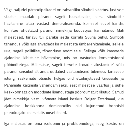
Väga paljudel pärandipaikadel on rahvusliku sümboli väärtus. Just see
staatus muudab pärandi sageli haavatavaks, sest sümbolite
hävitamine aitab vastast demoraliseerida. Eelmisel suvel kandis
komitee ohustatud pärandi nimekirja kodusõjas kannatanud Mali
mälestised, tänavu tuli paraku seda korrata Süüria puhul. Sümboli
tähendus võib aga ahvatleda ka mälestiste ümberehitamisele, sellele
uue, sageli poliitilise, tähenduse andmisele. Sellega võib kaasneda
ajaloolise kihistuse hävitamine, mis on vastuolus konventsiooni
põhimõtetega. Mälestiste, sageli tervete linnade „ilustamine“ võib
pärandi seisukohalt anda oodatust vastupidiseid tulemusi. Tänavuse
istungi raskemate otsuste hulgas olid ettekirjutused Gruusiale ja
Panamale kaitseala vähendamiseks, sest mälestise väärtus ja suhe
keskkonnaga on moodsate lisandustega pöördumatult rikutud. Samuti
jäeti nimekirja vastu võtmata islami keskus Bolgar Tatarimaal, kus
ajaloolise keskkonna dominandiks olid kujunenud hoopiski
pseudoajaloolises stiilis uusehitised.
Iga mälestis on oma iseloomu ja probleemidega, isegi Eestis on