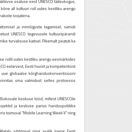
 aktiivse osaluse eest UNESCO täitevkogus,
õne all kultuuri roll uutes kestliku arengu
maluste loojatena.
itsmisel ja inimõiguste tagamisel, samuti
oetust UNESCO tegevusele kultuuripärandi
ike turvalisuse kaitsel. Pikemalt peatuti ka
se rollil uutes kestliku arengu eesmärkides
CO eelarvest, Eesti huvist ja kompetentsist
a uue globaalse kõrghariduskonventsiooni
nnitas oma valmidust selles protsessis
na Bokovale keskuse tööd, millest UNESCOle
jektid ja keskuse panus hariduspoliitika
s toimuval “Mobile Learning Week’il” ning
latalu juhtimisel ning avalik loeng Eesti