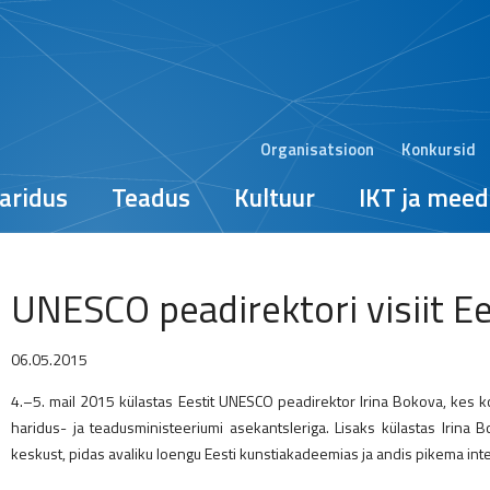
Organisatsioon
Konkursid
aridus
Teadus
Kultuur
IKT ja meed
UNESCO peadirektori visiit E
06.05.2015
4.–5. mail 2015 külastas Eestit UNESCO peadirektor Irina Bokova, kes koht
haridus- ja teadusministeeriumi asekantsleriga. Lisaks külastas Irina B
keskust, pidas avaliku loengu Eesti kunstiakadeemias ja andis pikema inte