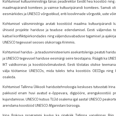
Kohtumisel kultuuriministriga tänas peadirektor Eestit hea koostöö ning
maailmapärandi komitees ja vaimse kultuuripärandi komitees. Samuti oli k
eesmärkides ja UNESCO võrgustikud, eriti loovlinnade võrgustik, uute või
Kohtumisel välisministriga arutati koostööd maailma kultuuripärandi ka
ühiseid projekte hariduse ja teaduse edendamisel. Eesti väljendas t
kaitsel konfliktipiirkondades ning väljendusvabaduse tagamisel ja ajakirjan
UNESCO tegevusel seoses olukorraga Krimmis.
Kohtumisel haridus- ja teadusministeeriumi asekantsleriga peatuti haridu
ja UNESCO tegevusel hariduse eesmärgi seire teostajana. Räägiti ka UNES
IKT valdkonnas ja koostöövõimalustest. Eesti tõstatas olulise teeman
välja töötamise UNESCOs, mida tuleks teha koostöös OECDga ning ki
osaleda.
Kohtumisel Tallinna Ülikooli haridustehnoloogia keskuses tutvustati Iri
pakkusid enam huvi avatud e-õppevara, digipööre, arengukoostöö pro
kujundamisse. UNESCO kutsus TLÜd osalema igal aastal UNESCO peakorteri
arendama koostööd UNESCO Afganistani bürooga.
Irina Bokova programmi kuulus ka ringkäik Tallinna vanalinnas Riin A