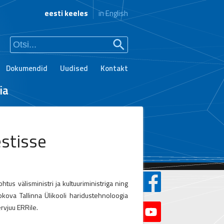
eesti keeles
in English
Dokumendid
Uudised
Kontakt
ia
estisse
us välisministri ja kultuuriministriga ning
okova Tallinna Ülikooli haridustehnoloogia
rvjuu ERRile.