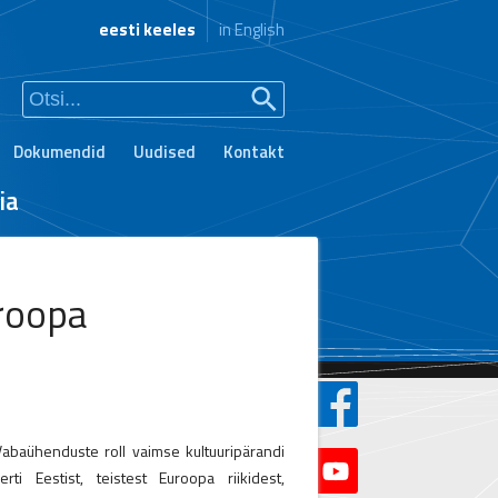
eesti keeles
in English
Dokumendid
Uudised
Kontakt
ia
roopa
Vabaühenduste roll vaimse kultuuripärandi
i Eestist, teistest Euroopa riikidest,