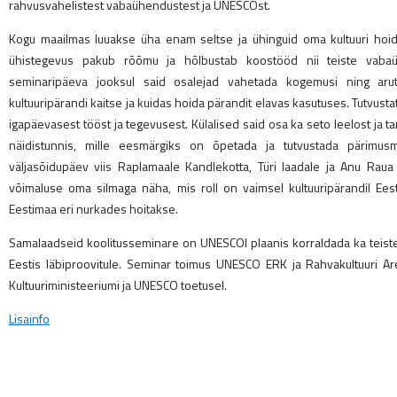
rahvusvahelistest vabaühendustest ja UNESCOst.
Kogu maailmas luuakse üha enam seltse ja ühinguid oma kultuuri hoi
ühistegevus pakub rõõmu ja hõlbustab koostööd nii teiste vabaüh
seminaripäeva jooksul said osalejad vahetada kogemusi ning aru
kultuuripärandi kaitse ja kuidas hoida pärandit elavas kasutuses. Tutvus
igapäevasest tööst ja tegevusest. Külalised said osa ka seto leelost ja t
näidistunnis, mille eesmärgiks on õpetada ja tutvustada pärimus
väljasõidupäev viis Raplamaale Kandlekotta, Türi laadale ja Anu Raua 
võimaluse oma silmaga näha, mis roll on vaimsel kultuuripärandil Ees
Eestimaa eri nurkades hoitakse.
Samalaadseid koolitusseminare on UNESCOl plaanis korraldada ka teiste
Eestis läbiproovitule. Seminar toimus UNESCO ERK ja Rahvakultuuri A
Kultuuriministeeriumi ja UNESCO toetusel.
Lisainfo