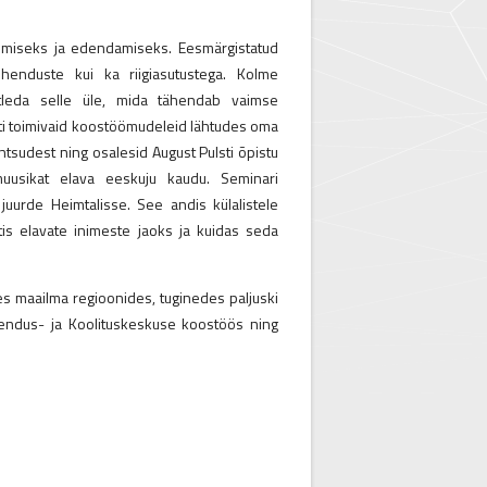
dmiseks ja edendamiseks. Eesmärgistatud
enduste kui ka riigiasutustega. Kolme
tleda selle üle, mida tähendab vaimse
tati toimivaid koostöömudeleid lähtudes oma
antsudest ning osalesid August Pulsti õpistu
muusikat elava eeskuju kaudu. Seminari
juurde Heimtalisse. See andis külalistele
tis elavate inimeste jaoks ja kuidas seda
s maailma regioonides, tuginedes paljuski
rendus- ja Koolituskeskuse koostöös ning