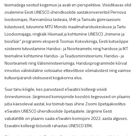
teemadega seotud kogemusi ja avati eri perspektiive. Visiidikavas olid
osalemine Eesti UNESCO ühendkoolide aastakonverentsil Pernova
loodusmajas, Rannamõisa lasteaia, VHK ja Tamsalu gümnaasiumi
külastused, tutvumine MTÜ Mondo maailmahariduskeskuse ja Tartu
Loodusmajaga, ringkäik Hiiumaal ja kohtumine UNESCO „Inimene ja
biosfäär“ programmi eksperdi Toomas Kokovkiniga, Eesti kutseõppe
süsteemi tutvustamine Haridus- ja Noorteametis ning hariduse ja IKT
teemaline kohtumine Haridus- ja Teadusministeeriumi, Haridus- ja
Noorteameti ning Välisministeeriumiga. Haridusprogrammide kõrval
innustus väliskülaline sotsiaalse ettevõtluse võimalustest ning vaimse
kultuuripärandi olulisusest kogukonna elus.
Suur tänu kõigile, kes panustasid eSwatini kolleegi visiidi
õnnestumisse. Järgmised komisjonide koostöö tegevused on plaanis
juba käesoleval aastal, kui toimub taas ühine Zoomi õpetajakoolitus
eSwatini UNESCO ühendkoolide õpetajatele. Järgmine Eesti
vabatahtlik on plaanis saata eSwatini komisjoni 2022. aasta alguses.
Eswatini kolleegi töövisiiti rahastas UNESCO ERK.