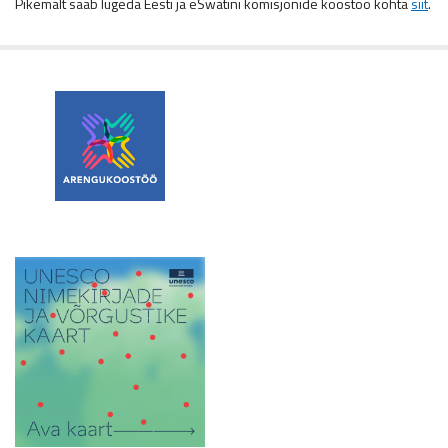
Pikemalt saab lugeda Eesti ja eSwatini komisjonide koostöö kohta
siit
.