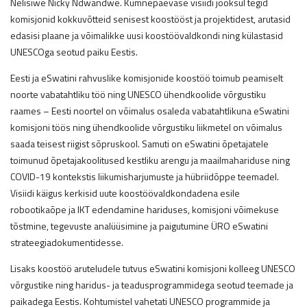
Nelisiwe Nicky Ndwandwe. Kümnepäevase visiidi jooksul tegid
komisjonid kokkuvõtteid senisest koostööst ja projektidest, arutasid
edasisi plaane ja võimalikke uusi koostöövaldkondi ning külastasid
UNESCOga seotud paiku Eestis.
Eesti ja eSwatini rahvuslike komisjonide koostöö toimub peamiselt
noorte vabatahtliku töö ning UNESCO ühendkoolide võrgustiku
raames – Eesti noortel on võimalus osaleda vabatahtlikuna eSwatini
komisjoni töös ning ühendkoolide võrgustiku liikmetel on võimalus
saada teisest riigist sõpruskool. Samuti on eSwatini õpetajatele
toimunud õpetajakoolitused kestliku arengu ja maailmahariduse ning
COVID-19 kontekstis liikumisharjumuste ja hübriidõppe teemadel.
Visiidi käigus kerkisid uute koostöövaldkondadena esile
robootikaõpe ja IKT edendamine hariduses, komisjoni võimekuse
tõstmine, tegevuste analüüsimine ja paigutumine ÜRO eSwatini
strateegiadokumentidesse.
Lisaks koostöö aruteludele tutvus eSwatini komisjoni kolleeg UNESCO
võrgustike ning haridus- ja teadusprogrammidega seotud teemade ja
paikadega Eestis. Kohtumistel vahetati UNESCO programmide ja