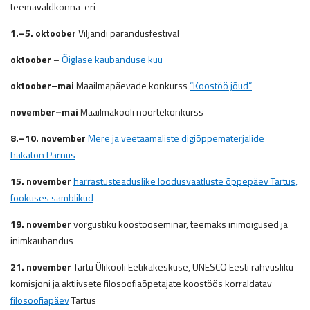
teemavaldkonna-eri
1.
–
5. oktoober
Viljandi pärandusfestival
oktoober
–
Õiglase kaubanduse kuu
oktoober–mai
Maailmapäevade konkurss
“Koostöö jõud”
november–mai
Maailmakooli noortekonkurss
8.
–
10. november
Mere ja veetaamaliste digiõppematerjalide
häkaton Pärnus
15. november
harrastusteaduslike loodusvaatluste õppepäev Tartus,
fookuses samblikud
19. november
võrgustiku koostööseminar, teemaks inimõigused ja
inimkaubandus
21. november
Tartu Ülikooli Eetikakeskuse, UNESCO Eesti rahvusliku
komisjoni ja aktiivsete filosoofiaõpetajate koostöös korraldatav
filosoofiapäev
Tartus