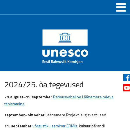
2024/25. õa tegevused
29.august
–
15.september
Rahvusvaheline Läänemere päeva
tähistamine
september–oktoober
Läänemere Projekti sügisvaatlused
11. september
võrgustiku seminar ERMis
: kultuuripärandi