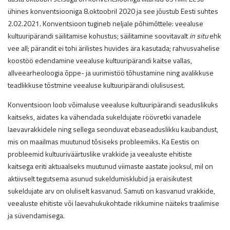
ühines konventsiooniga 8.oktoobril 2020 ja see jõustub Eesti suhtes
2.02.2021. Konventsioon tugineb neljale põhimõttele: veealuse
kultuuripärandi säilitamise kohustus; säilitamine soovitavalt
in situ
ehk
vee all; pärandit ei tohi ärilistes huvides ära kasutada; rahvusvahelise
koostöö edendamine veealuse kultuuripärandi kaitse vallas,
allveearheoloogia õppe- ja uurimistöö tõhustamine ning avalikkuse
teadlikkuse tõstmine veealuse kultuuripärandi olulisusest.
Konventsioon loob võimaluse veealuse kultuuripärandi seaduslikuks
kaitseks, aidates ka vähendada sukeldujate röövretki vanadele
laevavrakkidele ning sellega seonduvat ebaseaduslikku kaubandust,
mis on maailmas muutunud tõsiseks probleemiks. Ka Eestis on
probleemid kultuuriväärtuslike vrakkide ja veealuste ehitiste
kaitsega eriti aktuaalseks muutunud viimaste aastate jooksul, mil on
aktiivselt tegutsema asunud sukeldumisklubid ja eraisikutest
sukeldujate arv on oluliselt kasvanud. Samuti on kasvanud vrakkide,
veealuste ehitiste või laevahukukohtade rikkumine näiteks traalimise
ja süvendamisega.