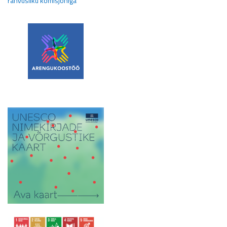
rahvusliku komisjoniga