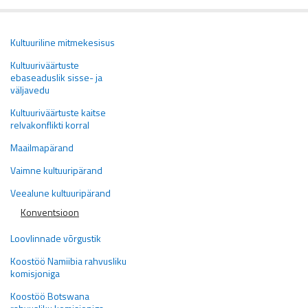
Kultuuriline mitmekesisus
Kultuuriväärtuste
ebaseaduslik sisse- ja
väljavedu
Kultuuriväärtuste kaitse
relvakonflikti korral
Maailmapärand
Vaimne kultuuripärand
Veealune kultuuripärand
Konventsioon
Loovlinnade võrgustik
Koostöö Namiibia rahvusliku
komisjoniga
Koostöö Botswana