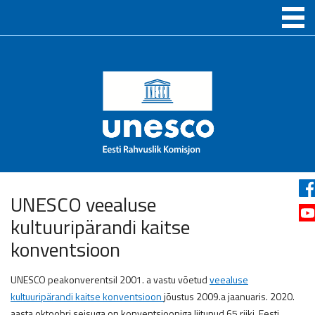
UNESCO veealuse
kultuuripärandi kaitse
konventsioon
UNESCO peakonverentsil 2001. a vastu võetud
veealuse
kultuuripärandi kaitse konventsioon
jõustus 2009.a jaanuaris. 2020.
aasta oktoobri seisuga on konventsiooniga liitunud 65 riiki. Eesti