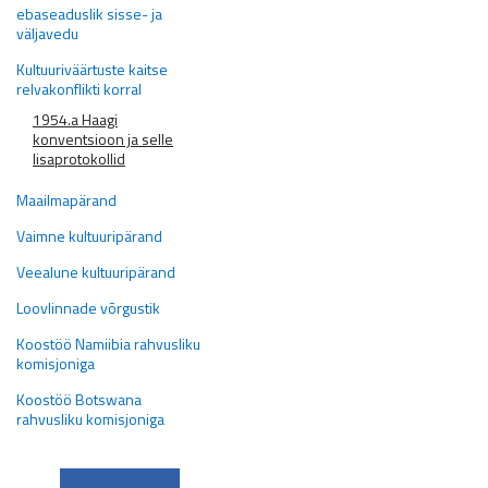
ebaseaduslik sisse- ja
väljavedu
Kultuuriväärtuste kaitse
relvakonflikti korral
1954.a Haagi
konventsioon ja selle
lisaprotokollid
Maailmapärand
Vaimne kultuuripärand
Veealune kultuuripärand
Loovlinnade võrgustik
Koostöö Namiibia rahvusliku
komisjoniga
Koostöö Botswana
rahvusliku komisjoniga