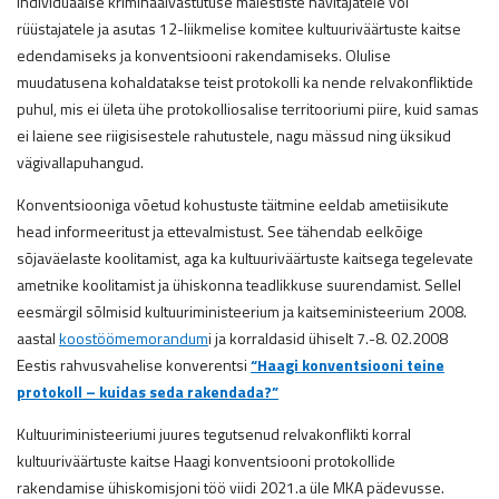
individuaalse kriminaalvastutuse mälestiste hävitajatele või
rüüstajatele ja asutas 12-liikmelise komitee kultuuriväärtuste kaitse
edendamiseks ja konventsiooni rakendamiseks. Olulise
muudatusena kohaldatakse teist protokolli ka nende relvakonfliktide
puhul, mis ei ületa ühe protokolliosalise territooriumi piire, kuid samas
ei laiene see riigisisestele rahutustele, nagu mässud ning üksikud
vägivallapuhangud.
Konventsiooniga võetud kohustuste täitmine eeldab ametiisikute
head informeeritust ja ettevalmistust. See tähendab eelkõige
sõjaväelaste koolitamist, aga ka kultuuriväärtuste kaitsega tegelevate
ametnike koolitamist ja ühiskonna teadlikkuse suurendamist. Sellel
eesmärgil sõlmisid kultuuriministeerium ja kaitseministeerium 2008.
aastal
koostöömemorandum
i ja korraldasid ühiselt 7.-8. 02.2008
Eestis rahvusvahelise konverentsi
“Haagi konventsiooni teine
protokoll – kuidas seda rakendada?”
Kultuuriministeeriumi juures tegutsenud relvakonflikti korral
kultuuriväärtuste kaitse Haagi konventsiooni protokollide
rakendamise ühiskomisjoni töö viidi 2021.a üle MKA pädevusse.