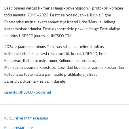
Eesti osales valitud liikmena Haagi konventsiooni II protokolli komitee
töös aastatel 2019–2023. Eestit esindasid Janika Turu ja Signe
Friedenthal muinsuskaitseametist ja Kristel Urke/Markus Hallang
kaitseministeeriumist. Eesti ekspertidele pakkusid tuge Eesti alaline
esindus UNESCO juures ja UNESCO ERK.
2024. a jaanuaris toimus Tallinnas rahvusvaheline koolitus
kultuuriväärtuste kaitsest relvakonflikti korral. UNESCO, Eesti
Kaitseväe, Kaitseministeeriumi, Kultuuriministeeriumi ja
Muinsuskaitseameti koostöös läbiviidud koolituse raames keskenduti
kultuuriväärtuste kaitse parimatele praktikatele ja Eesti
pärandivaldkonna kriisivalmidusele.
Lisainfo UNESCO kodulehel
Kultuuriline mitmekesisus
Kultuuriväärtuste