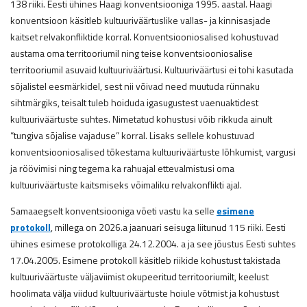
138 riiki. Eesti ühines Haagi konventsiooniga 1995. aastal. Haagi
konventsioon käsitleb kultuuriväärtuslike vallas- ja kinnisasjade
kaitset relvakonfliktide korral. Konventsiooniosalised kohustuvad
austama oma territooriumil ning teise konventsiooniosalise
territooriumil asuvaid kultuuriväärtusi. Kultuuriväärtusi ei tohi kasutada
sõjalistel eesmärkidel, sest nii võivad need muutuda rünnaku
sihtmärgiks, teisalt tuleb hoiduda igasugustest vaenuaktidest
kultuuriväärtuste suhtes. Nimetatud kohustusi võib rikkuda ainult
“tungiva sõjalise vajaduse” korral. Lisaks sellele kohustuvad
konventsiooniosalised tõkestama kultuuriväärtuste lõhkumist, vargusi
ja röövimisi ning tegema ka rahuajal ettevalmistusi oma
kultuuriväärtuste kaitsmiseks võimaliku relvakonflikti ajal.
Samaaegselt konventsiooniga võeti vastu ka selle
esimene
protokoll
, millega on 2026.a jaanuari seisuga liitunud 115 riiki. Eesti
ühines esimese protokolliga 24.12.2004. a ja see jõustus Eesti suhtes
17.04.2005. Esimene protokoll käsitleb riikide kohustust takistada
kultuuriväärtuste väljaviimist okupeeritud territooriumilt, keelust
hoolimata välja viidud kultuuriväärtuste hoiule võtmist ja kohustust