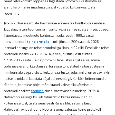
need relvakonflikti lõppedes tagastada. Protokolli vastuvõtmise
ajendiks oli Teise maailmasõja ajal kogetud kultuuriväärtuste
röövimine.
Jätkuv kultuuriväärtuste hävitamine erinevates konfliktides endisel
Jugoslaavia territooriumil ja mujal tõi välja senise süsteemi puudused.
Täiendavate meetmete kehtestamiseks võeti 1999.a vastu
konventsiooni
teine protokoll
, mis jõustus 2004.aastal. 2026.a
jaanuari seisuga on teise protokolliga liitunud 92 riiki. Eesti kiitis teise
protokolli heaks 24.12.2004. a ja see jõustus Eesti suhtes
17.04.2005.aastal. Teine protokoll täpsustas sõjalisel vajadusel
põhineva erandi kasutamise, tõi sisse tõhustatud kaitse süsteemi
inimkonnale väga oluliste kultuuriväärtuste jaoks, millel on piisav riiklik
kaitse ja mida ei kasutata sõjalisel eesmärgil. Kui kõik kriteeriumid on
täidetud, kantakse objekt tõhustatud kaitse alla võtmiseks
protokolliosaliste
taotluse
alusel vastavasse nimekirja. 2025.a
detsembri seisuga kuulub tõhustatud kaitse nimekirja 122
kultuuriväärtust, teiste seas Eesti Rahva Muuseum ja Eesti
Rahvusarhiivi peahoone Noora. Samuti sätestas teine protokoll