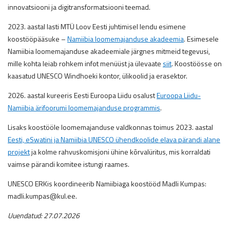
innovatsiooni ja digitransformatsiooni teemad.
2023. aastal lasti MTÜ Loov Eesti juhtimisel lendu esimene
koostööpääsuke –
Namiibia loomemajanduse akadeemia
. Esimesele
Namiibia loomemajanduse akadeemiale järgnes mitmeid tegevusi,
mille kohta leiab rohkem infot menüüst ja ülevaate
siit
. Koostöösse on
kaasatud UNESCO Windhoeki kontor, ülikoolid ja erasektor.
2026. aastal kureeris Eesti Euroopa Liidu osalust
Euroopa Liidu-
Namiibia ärifoorumi loomemajanduse programmis
.
Lisaks koostööle loomemajanduse valdkonnas toimus 2023. aastal
Eesti, eSwatini ja Namiibia UNESCO ühendkoolide elava pärandi alane
projekt
ja kolme rahvuskomisjoni ühine kõrvalüritus, mis korraldati
vaimse pärandi komitee istungi raames.
UNESCO ERKis koordineerib Namiibiaga koostööd Madli Kumpas:
madli.kumpas@kul.ee.
Uuendatud: 27.07.2026