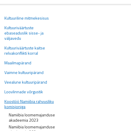
Kultuuriline mitmekesisus
Kultuuriväärtuste
ebaseaduslik sisse- ja
väljavedu
Kultuuriväärtuste kaitse
relvakonflikti korral
Maailmapärand
Vaimne kultuuripärand
Veealune kultuuripärand
Loovlinnade võrgustik
Koostöö Namiibia rahvusliku
komisjoniga
Namiibia loomemajanduse
akadeemia 2023
Namiibia loomemajanduse