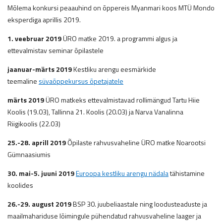
Mõlema konkursi peaauhind on õppereis Myanmari koos MTÜ Mondo
eksperdiga aprillis 2019.
1. veebruar 2019
ÜRO matke 2019. a programmi algus ja
ettevalmistav seminar õpilastele
jaanuar-
märts 2019
Kestliku arengu eesmärkide
teemaline
süvaõppekursus õpetajatele
märts 2019
ÜRO matkeks ettevalmistavad rollimängud Tartu Hiie
Koolis (19.03), Tallinna 21. Koolis (20.03) ja Narva Vanalinna
Riigikoolis (22.03)
25.-28. aprill 2019
Õpilaste rahvusvaheline ÜRO matke Noarootsi
Gümnaasiumis
30. mai-5. juuni 2019
Euroopa kestliku arengu nädala
tähistamine
koolides
26.-29. august 2019
BSP 30. juubeliaastale ning loodusteaduste ja
maailmahariduse lõimingule pühendatud rahvusvaheline laager ja