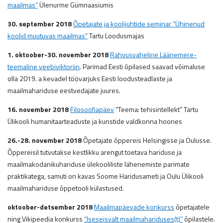
maailmas”
Ülenurme Gümnaasiumis
30. september 2018
Õpetajate ja koolijuhtide seminar “Ühinenud
koolid muutuvas maailmas”
Tartu Loodusmajas
1. oktoober-30. november 2018
Rahvusvaheline Läänemere-
teemaline veebiviktoriin
. Parimad Eesti õpilased saavad võimaluse
olla 2019. a kevadel töövarjuks Eesti loodusteadlaste ja
maailmahariduse eestvedajate juures.
16. november 2018
Filosoofiapäev
“Teema: tehisintellekt” Tartu
Ülikooli humanitaarteaduste ja kunstide valdkonna hoones
26.-28. november 2018
Õpetajate õppereis Helsingisse ja Oulusse.
Õppereisil tutvutakse kestlikku arengut toetava hariduse ja
maailmakodanikuhariduse ülekooliliste lähenemiste parimate
praktikatega, samuti on kavas Soome Haridusameti ja Oulu Ülikooli
maailmahariduse õppetooli külastused.
oktoober-detsember 2018
Maailmapäevade konkurss
õpetajatele
ning Vikipeedia konkurss
“Iseseisvalt maailmahariduses(t)”
õpilastele.