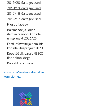
2019/20. õa tegevused
2018/19. õa tegevused
2017/18. õa tegevused
2016/17. õa tegevused
Filosoofiapäev
Baltimaade ja Lõuna-
Aafrika regiooni koolide
ühisprojekt 2025/26
Eesti, eSwatini ja Namiibia
koolide ühisprojekt 2023
Koostöö Ukraina UNESCO
ühendkoolidega
Kontakt ja liitumine
Koostöö eSwatini rahvusliku
komisjoniga