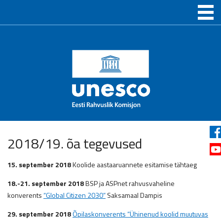
2018/19. õa tegevused
15. september 2018
Koolide aastaaruannete esitamise tähtaeg
18.-21. september 2018
BSP ja ASPnet rahvusvaheline
konverents
“Global Citizen 2030”
Saksamaal Dampis
29. september 2018
Õpilaskonverents “Ühinenud koolid muutuvas