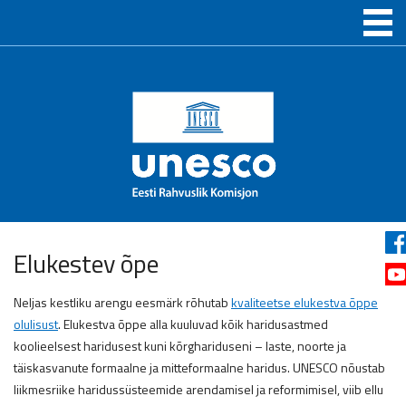
Elukestev õpe
Neljas kestliku arengu eesmärk rõhutab
kvaliteetse elukestva õppe
olulisust
. Elukestva õppe alla kuuluvad kõik haridusastmed
koolieelsest haridusest kuni kõrghariduseni – laste, noorte ja
täiskasvanute formaalne ja mitteformaalne haridus. UNESCO nõustab
liikmesriike haridussüsteemide arendamisel ja reformimisel, viib ellu