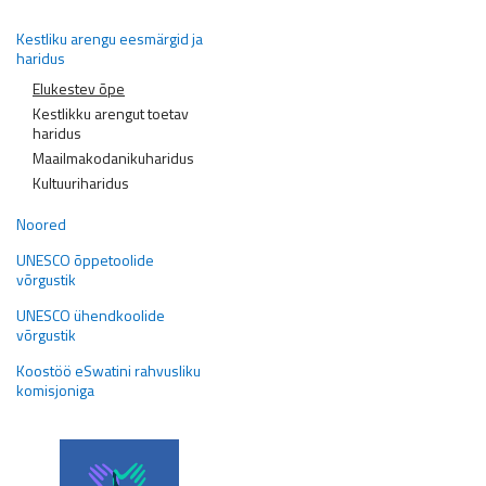
Kestliku arengu eesmärgid ja
haridus
Elukestev õpe
Kestlikku arengut toetav
haridus
Maailmakodanikuharidus
Kultuuriharidus
Noored
UNESCO õppetoolide
võrgustik
UNESCO ühendkoolide
võrgustik
Koostöö eSwatini rahvusliku
komisjoniga