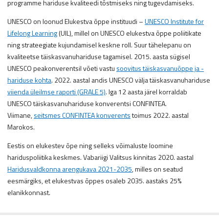
programme hariduse kvaliteedi tõstmiseks ning tugevdamiseks.
UNESCO on loonud Elukestva õppe instituudi –
UNESCO Institute for
Lifelong Learning
(UIL), millel on UNESCO elukestva õppe poliitikate
ning strateegiate kujundamisel keskne roll. Suur tähelepanu on
kvaliteetse täiskasvanuhariduse tagamisel. 2015. aasta sügisel
UNESCO peakonverentsil võeti vastu
soovitus täiskasvanuõppe ja -
hariduse kohta
. 2022. aastal andis UNESCO välja täiskasvanuhariduse
viienda üleilmse raporti (GRALE 5)
. Iga 12 aasta järel korraldab
UNESCO täiskasvanuhariduse konverentsi CONFINTEA.
Viimane,
seitsmes CONFINTEA konverents
toimus 2022. aastal
Marokos.
Eestis on elukestev õpe ning selleks võimaluste loomine
hariduspoliitika keskmes. Vabariigi Valitsus kinnitas 2020. aastal
Haridusvaldkonna arengukava 2021-2035
, milles on seatud
eesmärgiks, et elukestvas õppes osaleb 2035. aastaks 25%
elanikkonnast.