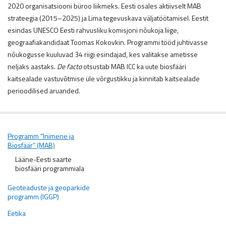
2020 organisatsiooni büroo liikmeks. Eesti osales aktiivselt MAB
strateegia (2015–2025) ja Lima tegevuskava väljatöötamisel. Eestit
esindas UNESCO Eesti rahvusliku komisjoni nõukoja liige,
geograafiakandidaat Toomas Kokovkin. Programmi tööd juhtivasse
nõukogusse kuuluvad 34 riigi esindajad, kes valitakse ametisse
neljaks aastaks.
De facto
otsustab MAB ICC ka uute biosfääri
kaitsealade vastuvõtmise üle võrgustikku ja kinnitab kaitsealade
perioodilised aruanded.
Programm “Inimene ja
Biosfäär” (MAB)
Lääne-Eesti saarte
biosfääri programmiala
Geoteaduste ja geoparkide
programm (IGGP)
Eetika