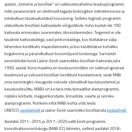
ajastul. „Inimene ja biosfäär“ on valitsustevaheline teadusprogramm,
mille peaeesmärk on üleilmselt tagada bioloogilise mitmekesisuse ja
inimkultuuri tasakaalustatud koosareng. Selleks tugineb programm
ulatuslikule biosfääri kaitsealade võrgustikule, kuhu kuulub üle 700
kaitseala erinevates suuremates ökosüsteemides. Tegemist ei ole
tavaliste kaitsealadega, vaid piirkondadega, kus töötatakse välja
lahendusi kestlikuks majandamiseks ja kus käsitletakse kohaliku
kogukonna ja pärandkultuuri koosmõjusid loodusega. Sarnastel
eesmärkidel loodi Lääne-Eesti saarestikku biosfääri kaitseala juba
1990. aastal. Kuna maailma eri loodusvööndites on säilinud igivanad
teadmised ja oskused biosfääri kestlikust kasutamisest, seab MAB
oma eesmärgiks niisuguste oskuste võimalikult laia tutvustamist ja
kasutuselevõttu. MABil on ka täna mitu temaatilist alamprogrammi,
näiteks kõrbete, mägipiirkondade, linnastute, saarte ja ranniku
alamprogramm. Rohkem infot MABi kohta võib leida
UNESCO
veebilehelt
ja Lääne-Eesti saarestiku biosfääriala
kodulehelt.
Aastatel 2011–2015 ja 2017–2020 valiti Eesti programmi
koordinatsiooninõukogu (MAB ICC) liikmeks, sellest aastatel 2018–