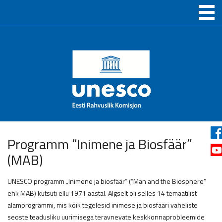
Programm “Inimene ja Biosfäär”
(MAB)
UNESCO programm „Inimene ja biosfäär“ (“Man and the Biosphere”
ehk MAB) kutsuti ellu 1971 aastal. Algselt oli selles 14 temaatilist
alamprogrammi, mis kõik tegelesid inimese ja biosfääri vaheliste
seoste teadusliku uurimisega teravnevate keskkonnaprobleemide