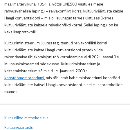
maailma tervikuna. 1954. a. võttis UNESCO vastu esimese
rahvusvahelise lepingu – relvakonflikti korral kultuuriväärtuste kaitse
Haagi konventsiooni – mis oli suunatud terves ulatuses üksnes
kultuuriväärtuste kaitsele relvakonflikti korral. Sellel lepingul on ka
kaks lisaprotokolli.
Kultuuriministeeriumi juures tegutsenud relvakonflikti korral
kultuuriväärtuste kaitse Haagi konventsiooni protokollide
rakendamise ühiskomisjoni töö korraldamine viidi 2021. aastal üle
Muinsuskaitseameti pädevusse. Kultuuriministeerium ja
kaitseministeerium sõlmisid 15. jaanuaril 2008.a
koostöömemorandumi
, mis tõhustab kahe ministeeriumi koostööd
kultuuriväärtuste kaitsel Haagi konventsiooni ja selle lisaprotokollide
raames.
Kultuuriline mitmekesisus
Kultuuriväärtuste