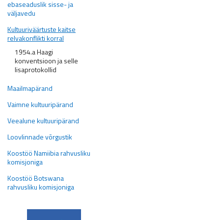
ebaseaduslik sisse- ja
väljavedu
Kultuuriväärtuste kaitse
relvakonflikti korral
1954.a Haagi
konventsioon ja selle
lisaprotokollid
Maailmapärand
Vaimne kultuuripärand
Veealune kultuuripärand
Loovlinnade võrgustik
Koostöö Namiibia rahvusliku
komisjoniga
Koostöö Botswana
rahvusliku komisjoniga