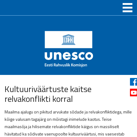
Kultuuriväärtuste kaitse
relvakonflikti korral
Maailma ajalugu on pikitud arvukate sõdade ja relvakonfliktidega, mille
kõige valusam tagajärg on mõistagi inimelude kaotus. Teise
maailmasõja ja hilisemate relvakonfliktide käigus on massiliselt
hävitatud ka sõdivate vaenupoolte kultuuriväärtusi, mis vaesestab